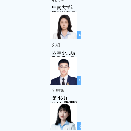
中南大学计
算机科学与
技术专业
徐先友名师
工作室成员
刘硕
四年少儿编
程教学、教
研经验
徐先友名师
工作室成员
刘明扬
第 46 届
ICPC 亚洲区
域赛（上
海）银牌
徐先友名师