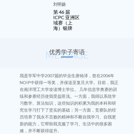
工作室成员
刘明扬
第 46 届
ICPC 亚洲区
域赛（上
海）银牌
优秀学子寄语
MESSAGE
我是学军中学2007届毕业生徐源，哥伦比亚大学硕士
毕业，现在Google总部从事大规模分布式系统的开发
工作。高一时，我由镇海中学转入学军中学就读，学
军中学教会了我面对任何困难都能一往无前、相信自
己能够搞定的信心和勇气。学军系统的信息学竞赛训
练培养了我严谨推导的思维模式和踏实认真的做事风
格，这段时光给我打下了深深的烙印。对我而言，这
一生漫长的追逐梦想的道路不管通往何处，起点就在
学军。