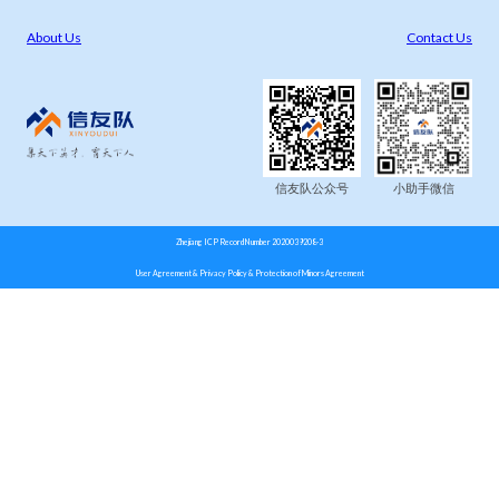
About Us
Contact Us
信友队公众号
小助手微信
Zhejiang ICP Record Number 2020039208-3
User Agreement & Privacy Policy & Protection of Minors Agreement