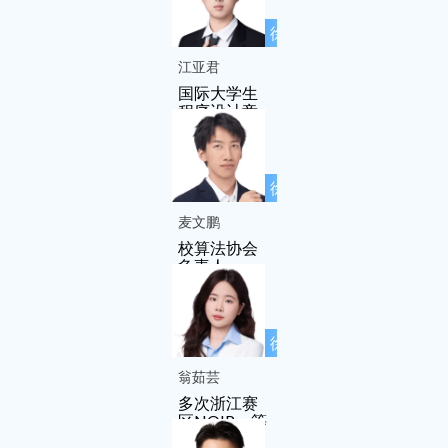
徐先友名师
工作室成员
江亚君
国际大学生
程序设计竞
赛(ICPC)亚
洲区域赛银
奖
徐先友名师
工作室成员
麦文鹏
校算法协会
负责人
徐先友名师
工作室成员
翁茹芸
多次浙江赛
区NOIP一等
奖