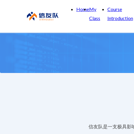
Home
My
Course
Class
Introduction
信友队是一支极具影