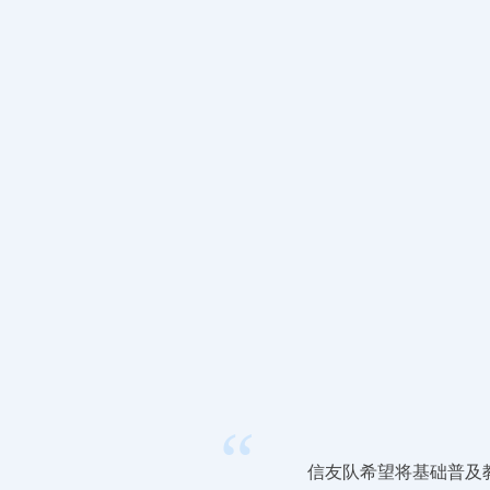
“
信友队希望将基础普及